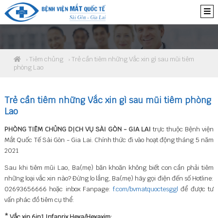
›
Tiêm chủng
› Trẻ cần tiêm những Vắc xin gì sau mũi tiêm
phòng Lao
Trẻ cần tiêm những Vắc xin gì sau mũi tiêm phòng
Lao
PHÒNG TIÊM CHỦNG DỊCH VỤ SÀI GÒN - GIA LAI
trực thuộc Bệnh viện
Mắt Quốc Tế Sài Gòn - Gia Lai. Chính thức đi vào hoạt động tháng 5 năm
2021
Sau khi tiêm mũi Lao, Ba(mẹ) băn khoăn không biết con cần phải tiêm
những loại vắc xin nào? Đừng lo lắng, Ba(mẹ) hãy gọi điện đến số Hotline:
02693656666 hoặc inbox Fanpage:
f.com/bvmatquoctesggl
để được tư
vấn phác đồ tiêm cụ thể:
* Vắc xin 6in1 Infanrix Hexa/Hexaxim: