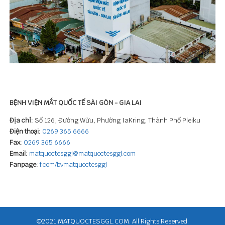
BỆNH VIỆN MẮT QUỐC TẾ SÀI GÒN - GIA LAI
Địa chỉ:
Số 126, Đường Wừu, Phường IaKring, Thành Phố Pleiku
Điện thoại:
0269 365 6666
Fax:
0269 365 6666
Email:
matquoctesggl@matquoctesggl.com
Fanpage:
f.com/bvmatquoctesggl
©2021 MATQUOCTESGGL.COM. All Rights Reserved.