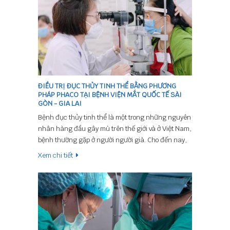
ĐIỀU TRỊ ĐỤC THỦY TINH THỂ BẰNG PHƯƠNG
PHÁP PHACO TẠI BỆNH VIỆN MẮT QUỐC TẾ SÀI
GÒN - GIA LAI
Bệnh đục thủy tinh thể là một trong những nguyên
nhân hàng đầu gây mù trên thế giới và ở Việt Nam,
bệnh thường gặp ở người người già. Cho đến nay,
chưa có loại thuốc nào có thể điều trị được đục
Xem chi tiết
thủy tinh thể. Phaco hiện là phương pháp phẫu
thuật được áp dụng phổ biến nhất trên toàn thế
giới trong điều trị đục thủy tinh thể. Hằng năm, ở
nước ta có khoảng 300 000 mắt được phẫu thuật
bằng phương pháp này.