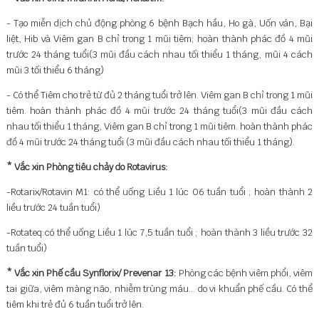
- Tạo miễn dịch chủ động phòng 6 bệnh Bạch hầu, Ho gà, Uốn ván, Bại
liệt, Hib và Viêm gan B chỉ trong 1 mũi tiêm; hoàn thành phác đồ 4 mũi
trước 24 tháng tuổi(3 mũi đầu cách nhau tối thiểu 1 tháng, mũi 4 cách
mũi 3 tối thiểu 6 tháng)
- Có thể Tiêm cho trẻ từ đủ 2 tháng tuổi trở lên. Viêm gan B chỉ trong 1 mũi
tiêm. hoàn thành phác đồ 4 mũi trước 24 tháng tuổi(3 mũi đầu cách
nhau tối thiểu 1 tháng, Viêm gan B chỉ trong 1 mũi tiêm. hoàn thành phác
đồ 4 mũi trước 24 tháng tuổi (3 mũi đầu cách nhau tối thiểu 1 tháng).
* Vắc xin Phòng tiêu chảy do Rotavirus:
-Rotarix/Rotavin M1: có thể uống Liều 1 lúc 06 tuần tuổi ; hoàn thành 2
liều trước 24 tuần tuổi)
-Rotateq:có thể uống Liều 1 lúc 7,5 tuần tuổi ; hoàn thành 3 liều trước 32
tuần tuổi)
* Vắc xin Phế cầu Synflorix/ Prevenar 13:
Phòng các bệnh viêm phổi, viêm
tai giữa, viêm màng não, nhiễm trùng máu... do vi khuẩn phế cầu. Có thể
tiêm khi trẻ đủ 6 tuần tuổi trở lên.