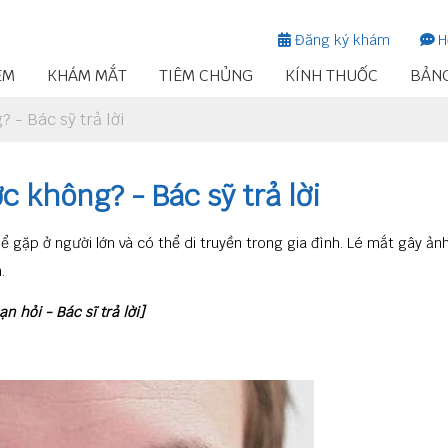
Đăng ký khám
H
EM
KHÁM MẮT
TIÊM CHỦNG
KÍNH THUỐC
BẢNG
? - Bác sỹ trả lời
c không? - Bác sỹ trả lời
ể gặp ở người lớn và có thể di truyền trong gia đình. Lé mắt gây ả
.
ạn hỏi - Bác sĩ trả lời]