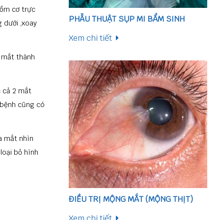
Gồm cơ trực
PHẪU THUẬT SỤP MI BẨM SINH
g dưới ,xoay
Xem chi tiết
2 mắt thành
c cả 2 mắt
bệnh cũng có
ủa mắt nhìn
 loại bỏ hình
ĐIỀU TRỊ MỘNG MẮT (MỘNG THỊT)
Xem chi tiết