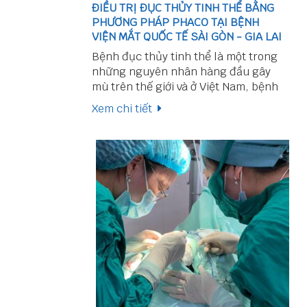
ĐIỀU TRỊ ĐỤC THỦY TINH THỂ BẰNG
PHƯƠNG PHÁP PHACO TẠI BỆNH
VIỆN MẮT QUỐC TẾ SÀI GÒN - GIA LAI
Bệnh đục thủy tinh thể là một trong
những nguyên nhân hàng đầu gây
mù trên thế giới và ở Việt Nam, bệnh
thường gặp ở người người già. Cho
Xem chi tiết
đến nay, chưa có loại thuốc nào có
thể điều trị được đục thủy tinh thể.
Phaco hiện là phương pháp phẫu
thuật được áp dụng phổ biến nhất
trên toàn thế giới trong điều trị đục
thủy tinh thể. Hằng năm, ở nước ta
có khoảng 300 000 mắt được phẫu
thuật bằng phương pháp này.