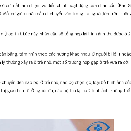
có 6 cơ mắt làm nhiệm vụ điều chỉnh hoạt động của nhãn cầu. (Bao 
). Mỗi cơ giúp nhãn cầu di chuyển vào trong ,ra ngoài ,lên trên ,xuốn
 (Hợp thi). Lúc này, nhãn cầu sẽ tổng hợp lại hình ảnh thu được ở 
g cân bằng, tầm nhìn theo các hướng khác nhau.
Ở người bị lé, 1 hoặ
 lý thường xảy ra ở trẻ nhỏ, một số trường hợp gặp ở trẻ vừa ra đời,
sẽ chuyển đến não bộ.
Ở trẻ nhỏ, não bộ chọn lọc, loại bỏ hình ảnh c
 thị giác tinh tế. Ở người lớn, não bộ thu lại cả 2 hình ảnh, không thể