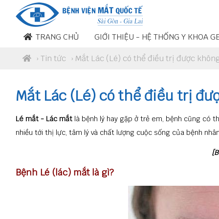
TRANG CHỦ
GIỚI THIỆU - HỆ THỐNG Y KHOA G
›
Tin tức
› Mắt Lác (Lé) có thể điều trị được không
Mắt Lác (Lé) có thể điều trị đượ
Lé mắt - Lác mắt
là bệnh lý hay gặp ở trẻ em, bệnh cũng có th
nhiều tới thị lực, tâm lý và chất lượng cuộc sống của bệnh nhân
[B
Bệnh Lé (lác) mắt là gì?