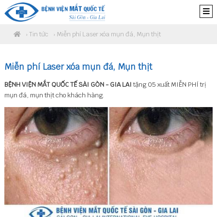
›
Tin tức
› Miễn phí Laser xóa mụn đá, Mụn thịt
Miễn phí Laser xóa mụn đá, Mụn thịt
BỆNH VIỆN MẮT QUỐC TẾ SÀI GÒN - GIA LAI
tặng 05 xuất MIỄN PHÍ trị
mụn đá, mụn thịt cho khách hàng.