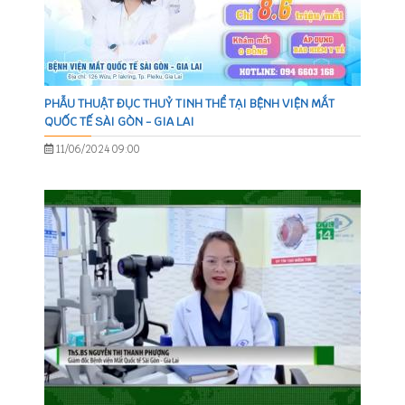
PHẪU THUẬT ĐỤC THUỶ TINH THỂ TẠI BỆNH VIỆN MẮT
QUỐC TẾ SÀI GÒN - GIA LAI
11/06/2024 09:00