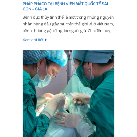
PHÁP PHACO TẠI BỆNH VIỆN MẮT QUỐC TẾ SÀI
GÒN - GIA LAI
Bệnh đục thủy tinh thể là một trong những nguyên
nhân hàng đầu gây mù trên thế giới và ở Việt Nam,
bệnh thường gặp ở người người già. Cho đến nay,
chưa có loại thuốc nào có thể điều trị được đục
Xem chi tiết
thủy tinh thể. Phaco hiện là phương pháp phẫu
thuật được áp dụng phổ biến nhất trên toàn thế
giới trong điều trị đục thủy tinh thể. Hằng năm, ở
nước ta có khoảng 300 000 mắt được phẫu thuật
bằng phương pháp này.